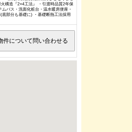
火構造『2×4工法』 ・引渡時品質2年保
ステムバス・洗面化粧台・温水暖房便座・
(底部分も基礎に) ・基礎断熱工法採用
物件について問い合わせる