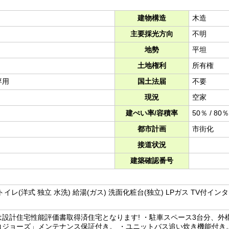
建物構造
木造
主要採光方向
不明
地勢
平坦
土地権利
所有権
専用
国土法届
不要
現況
空家
建ぺい率/容積率
50％ / 80％
都市計画
市街化
接道状況
建築確認番号
 トイレ(洋式 独立 水洗) 給湯(ガス) 洗面化粧台(独立) LPガス TV付イ
設計住宅性能評価書取得済住宅となります! ・駐車スペース3台分、外
コジョーズ」メンテナンス保証付き。 ・ユニットバス追い炊き機能付き