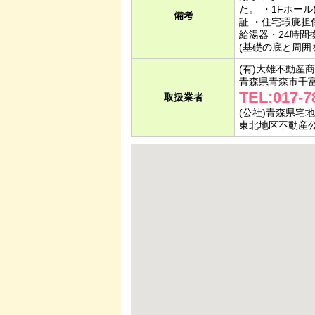
た。 ・1Fホー
備考
証 ・住宅瑕疵担
給湯器・24時間
(基礎の底と周囲
(有)大雄不動産商
青森県青森市千富
TEL:017-7
取扱業者
(公社)青森県宅
東北地区不動産