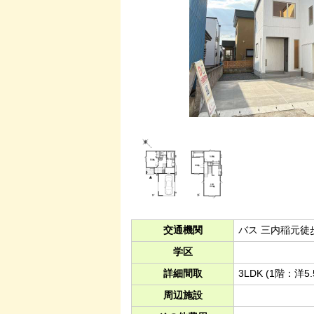
交通機関
バス 三内稲元徒
学区
詳細間取
3LDK (1階：洋
周辺施設