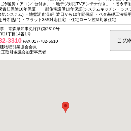
ルに冷暖房エアコン1台付き。 ・地デジ対応TVアンテナ付き。 ・省令準耐
保責任保険10年保証 ・一部住宅設備10年保証(システムキッチン・シ
換気システム) ・地盤調査済&引渡日から10年間保証 ・ベタ基礎工法採用
を外断熱に) ・フラット35S対応住宅 ・住宅ローン控除対象住宅
事 青森県知事免許(7)第2610号
町1丁目14番1号
82-3310
この
FAX:017-782-5510
地建物取引業協会会員
公正取引協議会加盟事業者