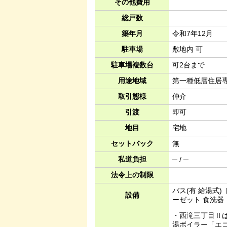
その他費用
総戸数
築年月
令和7年12月
駐車場
敷地内 可
駐車場複数台
可2台まで
用途地域
第一種低層住居
取引態様
仲介
引渡
即可
地目
宅地
セットバック
無
私道負担
─ / ─
法令上の制限
バス(有 給湯式)
設備
ーゼット 食洗器
・西滝三丁目Ⅱは
湯ボイラー「エ